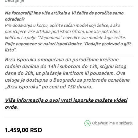
Detaljnije
Na fotografiji ima više artikala a Vi želite da poručite samo
određeni?
Pre dodavanja u korpu, upišite tačan model koji želite, a ako
poručujete više artikala pod istom šifrom, unesite potrebnu
količinu i u polje "Napomena" navedite sve modele koje želite.
Polje napomene se nalazi ispod ikonice “Dodajte proizvod u gift
listu”.
Brza isporuka omogućava da porudžbine kreirane
radnim danima do 14h i subotom do 13h, stignu istog
dana do 20h, uz plaćanje karticom ili pouzećem. Ova
usluga je dostupna u Beogradu za proizvode označene
„Brza isporuka“ po ceni od 750 dinara.
Više informacija o ovoj vrsti isporuke možete videti
ovde.
Obavesti me o sniženju
1.459,00
RSD