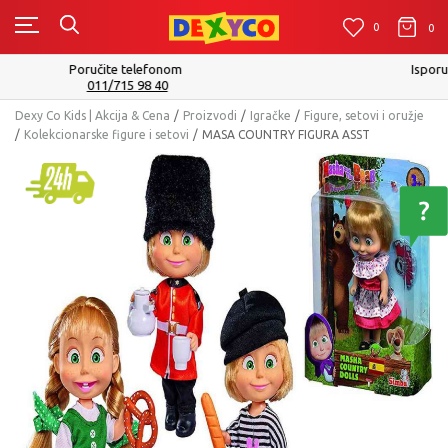
0
0
0
Isporuku možete očekivati u roku od 2 do 4 radna dana!
Pogledaj više
Dexy Co Kids | Akcija & Cena
Proizvodi
Igračke
Figure, setovi i oružje
Kolekcionarske figure i setovi
MASA COUNTRY FIGURA ASST