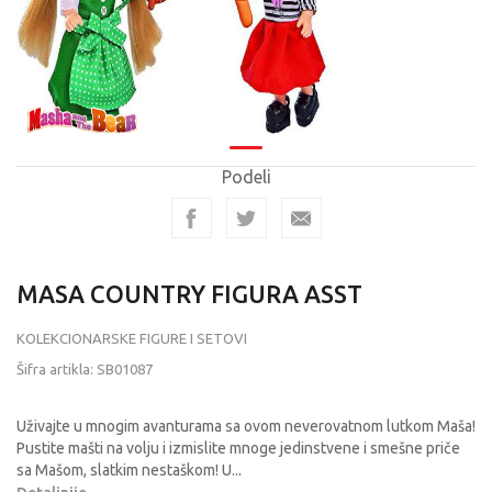
Podeli
MASA COUNTRY FIGURA ASST
KOLEKCIONARSKE FIGURE I SETOVI
Šifra artikla:
SB01087
Uživajte u mnogim avanturama sa ovom neverovatnom lutkom Maša!
Pustite mašti na volju i izmislite mnoge jedinstvene i smešne priče
sa Mašom, slatkim nestaškom! U
...