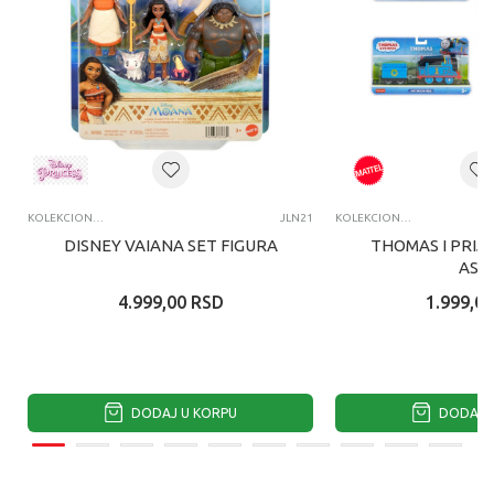
KOLEKCIONARSKE FIGURE I SETOVI
JLN21
KOLEKCIONARSKE FIGURE I SETOVI
DISNEY VAIANA SET FIGURA
THOMAS I PRIJA
ASS
4.999,00
RSD
1.999,00
DODAJ U KORPU
DODAJ U