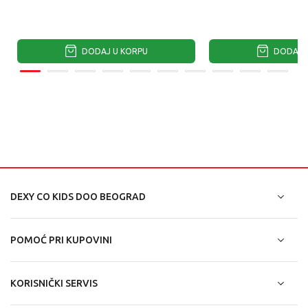
DODAJ U KORPU
DODAJ U
DEXY CO KIDS DOO BEOGRAD
POMOĆ PRI KUPOVINI
KORISNIČKI SERVIS