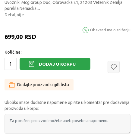
Uvoznik: Mcg Group Doo, Obrovacka 21, 21203 Veternik Zemlja
porekla:Nemacka
...
Detaljnije
Obavesti me o sniženju
699,00
RSD
Količina:
DODAJ U KORPU
Dodajte proizvod u gift listu
Ukoliko imate dodatne napomene upišite u komentar pre dodavanja
proizvoda u korpu: