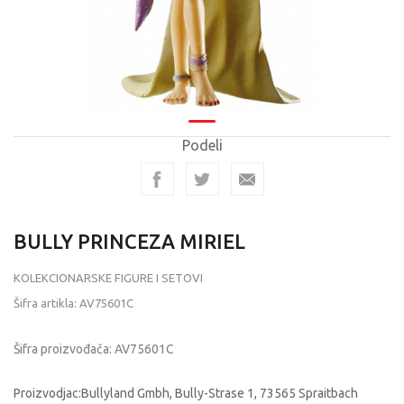
Podeli
BULLY PRINCEZA MIRIEL
KOLEKCIONARSKE FIGURE I SETOVI
Šifra artikla:
AV75601C
Šifra proizvođača:
AV75601C
Proizvodjac:Bullyland Gmbh, Bully-Strase 1, 73565 Spraitbach