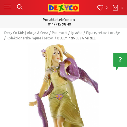
0
0
0
Isporuku možete očekivati u roku od 2 do 4 radna dana!
Pogledaj više
Dexy Co Kids | Akcija & Cena
Proizvodi
Igračke
Figure, setovi i oružje
Kolekcionarske figure i setovi
BULLY PRINCEZA MIRIEL