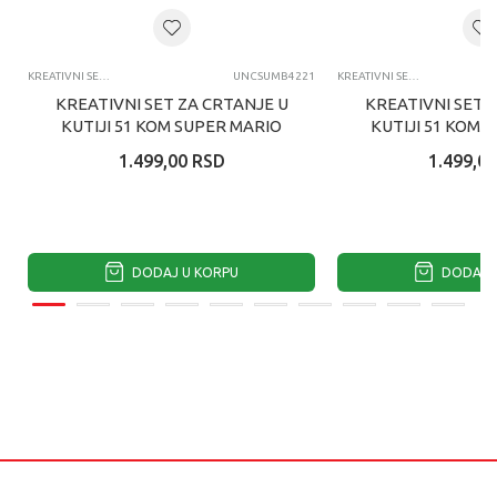
KREATIVNI SETOVI
UNCSUMB4221
KREATIVNI SETOVI
KREATIVNI SET ZA CRTANJE U
KREATIVNI SET 
KUTIJI 51 KOM SUPER MARIO
KUTIJI 51 KOM L
1.499,00
RSD
1.499,00
DODAJ U KORPU
DODAJ U