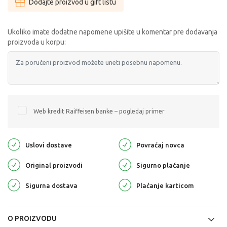
Dodajte proizvod u gift listu
Ukoliko imate dodatne napomene upišite u komentar pre dodavanja
proizvoda u korpu:
Web kredit Raiffeisen banke – pogledaj primer
Uslovi dostave
Povraćaj novca
Original proizvodi
Sigurno plaćanje
Sigurna dostava
Plaćanje karticom
O PROIZVODU