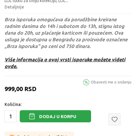
LOL lutku za svoju kolekciju, LOL
...
Detaljnije
Brza isporuka omogućava da porudžbine kreirane
radnim danima do 14h i subotom do 13h, stignu istog
dana do 20h, uz plaćanje karticom ili pouzećem. Ova
usluga je dostupna u Beogradu za proizvode označene
„Brza isporuka“ po ceni od 750 dinara.
Više informacija o ovoj vrsti isporuke možete videti
ovde.
Obavesti me o sniženju
999,00
RSD
Količina:
DODAJ U KORPU