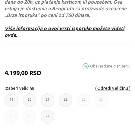
dana do 20h, uz plaćanje karticom ili pouzećem. Ova
usluga je dostupna u Beogradu za proizvode označene
„Brza isporuka“ po ceni od 750 dinara.
Više informacija o ovoj vrsti isporuke možete videti
ovde.
Obavesti me o sniženju
4.199,00
RSD
Odredi veličinu
Izaberi veličinu:
19
20
21
22
23
24
19
20
21
22
23
24
25
26
27
25
26
27