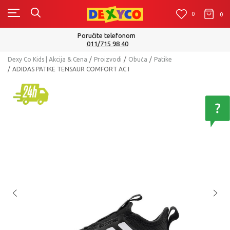
0
0
0
Isporuku možete očekivati u roku od 2 do 4 radna dana!
Pogledaj više
Dexy Co Kids | Akcija & Cena
Proizvodi
Obuća
Patike
ADIDAS PATIKE TENSAUR COMFORT AC I