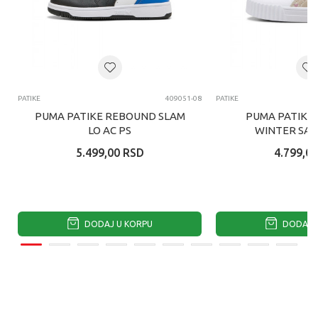
PATIKE
409051-08
PATIKE
PUMA PATIKE REBOUND SLAM
PUMA PATIKE 
LO AC PS
WINTER SAFA
5.499,00
RSD
4.799,00
DODAJ U KORPU
DODAJ U