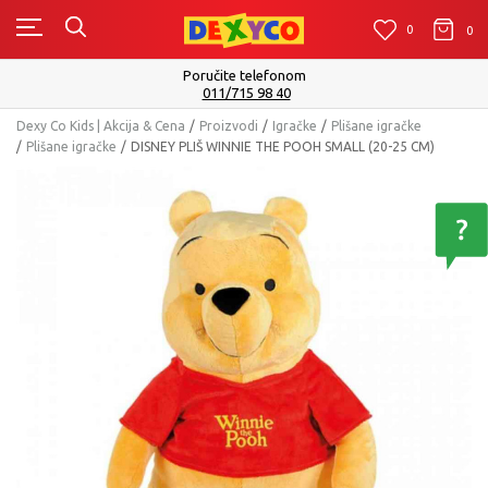
0
0
0
onom
Isporuku možete očekivati u roku
40
Pogledaj vi
Dexy Co Kids | Akcija & Cena
Proizvodi
Igračke
Plišane igračke
Plišane igračke
DISNEY PLIŠ WINNIE THE POOH SMALL (20-25 CM)