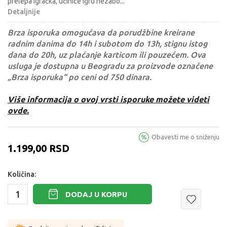
prelepa igračka, učiniće igru nezabo
...
Detaljnije
Brza isporuka omogućava da porudžbine kreirane
radnim danima do 14h i subotom do 13h, stignu istog
dana do 20h, uz plaćanje karticom ili pouzećem. Ova
usluga je dostupna u Beogradu za proizvode označene
„Brza isporuka“ po ceni od 750 dinara.
Više informacija o ovoj vrsti isporuke možete videti
ovde.
Obavesti me o sniženju
1.199,00
RSD
Količina:
DODAJ U KORPU