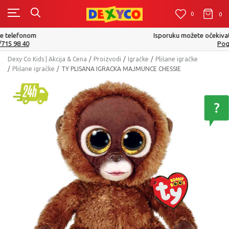
0
0
0
Isporuku možete očekivati u roku od 2 do 4 radna dana!
Pogledaj više
Dexy Co Kids | Akcija & Cena
Proizvodi
Igračke
Plišane igračke
Plišane igračke
TY PLISANA IGRACKA MAJMUNCE CHESSIE