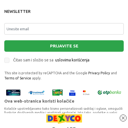
NEWSLETTER
PRIJAVITE SE
Čitao sam i složio se sa
uslovima korišćenja
This site is protected by reCAPTCHA and the Google
Privacy Policy
and
Terms of Service
apply.
Ova web-stranica koristi kolačiće
Kolačiće upotrebljavamo kako bismo personalizovali sadržaj i oglase, omogućili
funkcije društvenih medija i analizirali saobraćaj. Isto tako, podatke o vašoj
upotrebi naše web-lokacije delimo s partnerima za društvene medije,
oglašavanje i analizu, a oni ih mogu kombinovati s drugim podacima koje ste im
pružili ili koje su prikupili dok ste upotrebljavali njihove usluge. Nastavkom
Proizvode na sajtu nastojimo da opišemo što je preciznije moguće, ali ne