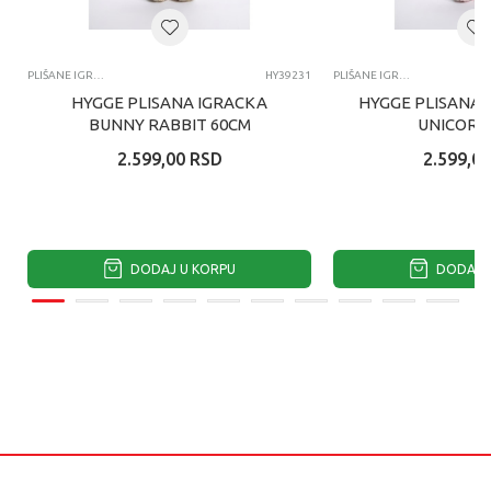
PLIŠANE IGRAČKE
HY39231
PLIŠANE IGRAČKE
HYGGE PLISANA IGRACKA
HYGGE PLISANA 
BUNNY RABBIT 60CM
UNICORN
2.599,00
RSD
2.599,00
DODAJ U KORPU
DODAJ U