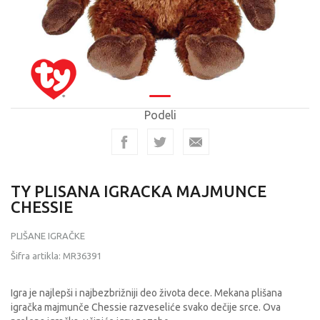
Podeli
TY PLISANA IGRACKA MAJMUNCE
CHESSIE
PLIŠANE IGRAČKE
Šifra artikla:
MR36391
Igra je najlepši i najbezbrižniji deo života dece. Mekana plišana
igračka majmunče Chessie razveseliće svako dečije srce. Ova