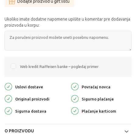
Dodajte proizvod u gift listu
Ukoliko imate dodatne napomene upišite u komentar pre dodavanja
proizvoda u korpu:
Web kredit Raiffeisen banke – pogledaj primer
Uslovi dostave
Povraćaj novca
Original proizvodi
Sigurno plaćanje
Sigurna dostava
Plaćanje karticom
O PROIZVODU