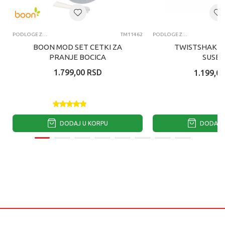
PODLOGE ZA SUŠENJE
TM11462
PODLOGE ZA SUŠENJE
BOON MOD SET CETKI ZA
TWISTSHAKE 
PRANJE BOCICA
SUSEN
1.799,00
RSD
1.199,00
DODAJ U KORPU
DODAJ U