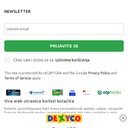
NEWSLETTER
PRIJAVITE SE
Čitao sam i složio se sa
uslovima korišćenja
This site is protected by reCAPTCHA and the Google
Privacy Policy
and
Terms of Service
apply.
Ova web-stranica koristi kolačiće
Kolačiće upotrebljavamo kako bismo personalizovali sadržaj i oglase, omogućili
funkcije društvenih medija i analizirali saobraćaj. Isto tako, podatke o vašoj
upotrebi naše web-lokacije delimo s partnerima za društvene medije,
oglašavanje i analizu, a oni ih mogu kombinovati s drugim podacima koje ste im
pružili ili koje su prikupili dok ste upotrebljavali njihove usluge. Nastavkom
Proizvode na sajtu nastojimo da opišemo što je preciznije moguće, ali ne