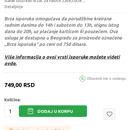
stalak sluzi kao drzac za flasice ,case,cucle
...
Detaljnije
Brza isporuka omogućava da porudžbine kreirane
radnim danima do 14h i subotom do 13h, stignu istog
dana do 20h, uz plaćanje karticom ili pouzećem. Ova
usluga je dostupna u Beogradu za proizvode označene
„Brza isporuka“ po ceni od 750 dinara.
Više informacija o ovoj vrsti isporuke možete videti
ovde.
Obavesti me o sniženju
749,00
RSD
Količina:
DODAJ U KORPU