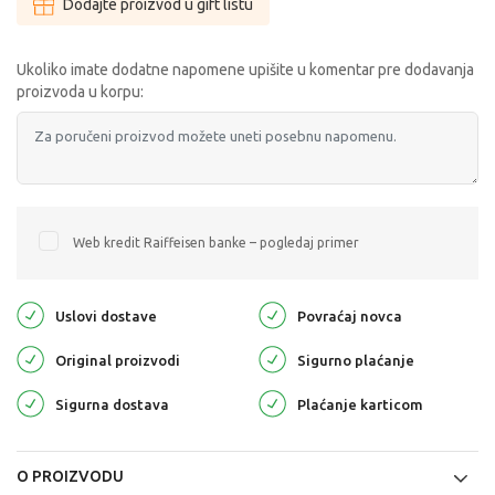
Dodajte proizvod u gift listu
Ukoliko imate dodatne napomene upišite u komentar pre dodavanja
proizvoda u korpu:
Web kredit Raiffeisen banke – pogledaj primer
Uslovi dostave
Povraćaj novca
Original proizvodi
Sigurno plaćanje
Sigurna dostava
Plaćanje karticom
O PROIZVODU