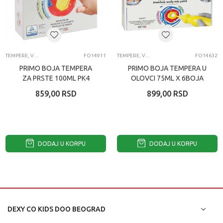
TEMPERE, VODENE BOJICE, ČETKICE, POSUDE I PALETE ZA LIKOVNO
FO14911
TEMPERE, VODENE BOJICE, ČETKICE, POSUDE I PALETE ZA LIKOVNO
FO14632
PRIMO BOJA TEMPERA
PRIMO BOJA TEMPERA U
ZA PRSTE 100ML PK4
OLOVCI 75ML X 6BOJA
CMP 2241TD100S4T
BOCA CMP 2533TL6
859,00
RSD
899,00
RSD
DODAJ U KORPU
DODAJ U KORPU
DEXY CO KIDS DOO BEOGRAD