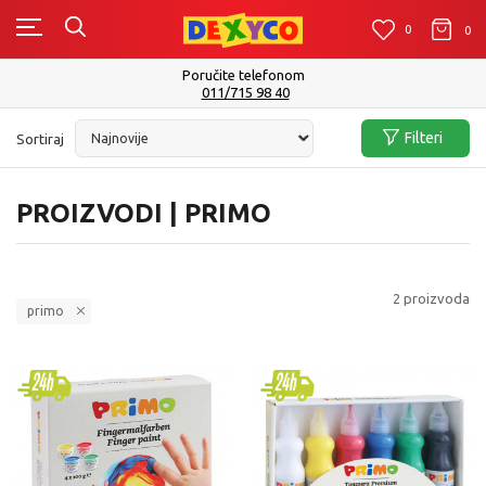
0
0
0
Poručite telefonom
011/715 98 40
Filteri
Sortiraj
PROIZVODI | PRIMO
2
proizvoda
primo