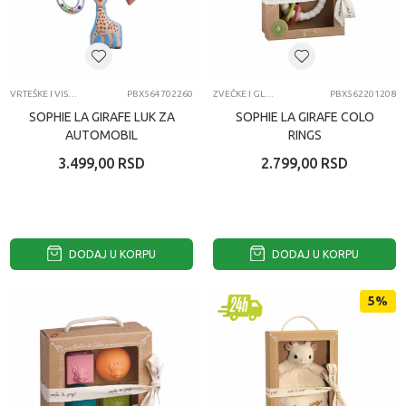
VRTEŠKE I VISEĆE IGRAČKE
PBX564702260
ZVEČKE I GLODALICE
PBX562201208
SOPHIE LA GIRAFE LUK ZA
SOPHIE LA GIRAFE COLO
AUTOMOBIL
RINGS
3.499,00
RSD
2.799,00
RSD
DODAJ U KORPU
DODAJ U KORPU
5
%