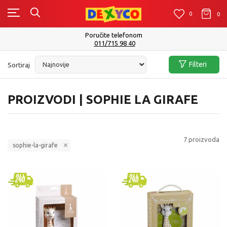
0
0
0
Poručite telefonom
011/715 98 40
Filteri
Sortiraj
PROIZVODI | SOPHIE LA GIRAFE
7
proizvoda
sophie-la-girafe