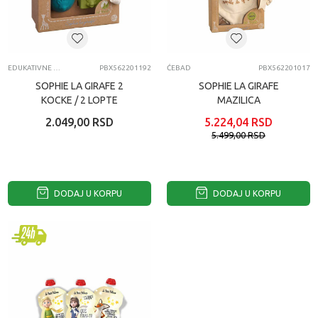
EDUKATIVNE IGRAČKE ZA BEBE
PBX562201192
ĆEBAD
PBX562201017
SOPHIE LA GIRAFE 2
SOPHIE LA GIRAFE
KOCKE / 2 LOPTE
MAZILICA
2.049,00
RSD
5.224,04
RSD
5.499,00
RSD
DODAJ U KORPU
DODAJ U KORPU