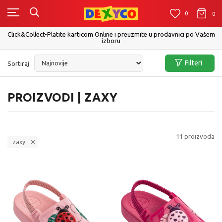
0
0
0
Click&Collect-Platite karticom Online i preuzmite u prodavnici po Vašem
izboru
Filteri
Sortiraj
PROIZVODI | ZAXY
11
proizvoda
zaxy