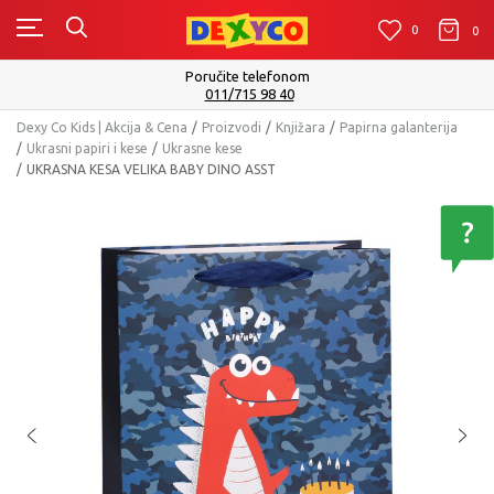
0
0
0
Poručite telefonom
011/715 98 40
Dexy Co Kids | Akcija & Cena
Proizvodi
Knjižara
Papirna galanterija
Ukrasni papiri i kese
Ukrasne kese
UKRASNA KESA VELIKA BABY DINO ASST