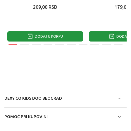
209,00
RSD
179,00
DODAJ U KORPU
DODAJ U
DEXY CO KIDS DOO BEOGRAD
POMOĆ PRI KUPOVINI