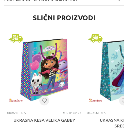
SLIČNI PROIZVODI
UKRASNE KESE
MGL0574127
UKRASNE KESE
UKRASNA KESA VELIKA GABBY
UKRASNA KES
SREDN