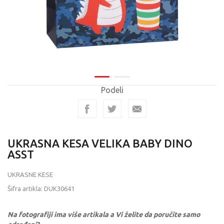
Podeli
UKRASNA KESA VELIKA BABY DINO
ASST
UKRASNE KESE
Šifra artikla:
DUK30641
Na fotografiji ima više artikala a Vi želite da poručite samo