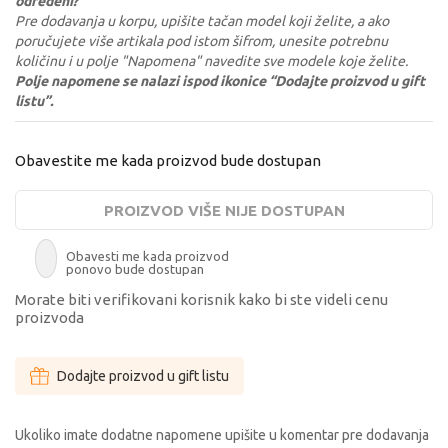
određeni?
Pre dodavanja u korpu, upišite tačan model koji želite, a ako
poručujete više artikala pod istom šifrom, unesite potrebnu
količinu i u polje "Napomena" navedite sve modele koje želite.
Polje napomene se nalazi ispod ikonice “Dodajte proizvod u gift
listu”.
Obavestite me kada proizvod bude dostupan
PROIZVOD VIŠE NIJE DOSTUPAN
Obavesti me kada proizvod
ponovo bude dostupan
Morate biti verifikovani korisnik kako bi ste videli cenu
proizvoda
Dodajte proizvod u gift listu
Ukoliko imate dodatne napomene upišite u komentar pre dodavanja