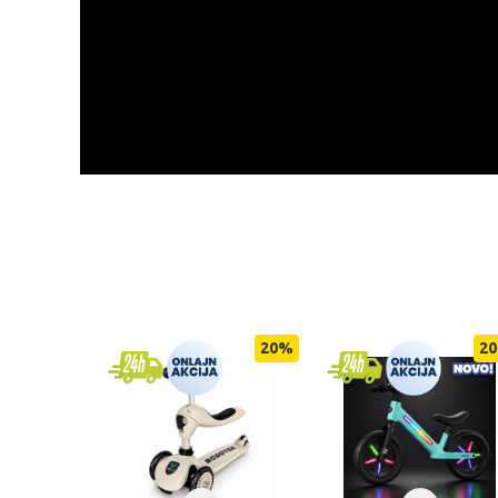
20
%
20
%
20