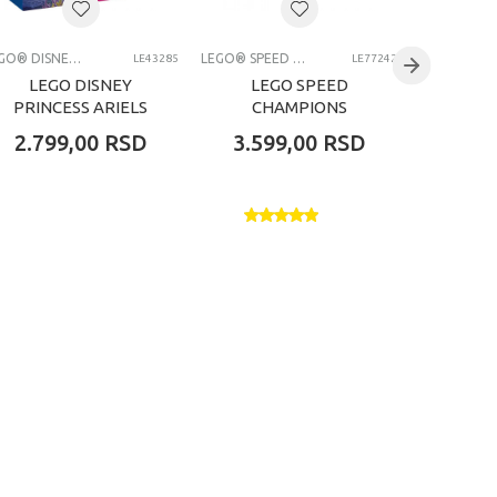
LEGO® DISNEY PRINCESS
LEGO® SPEED CHAMPIONS
LE43285
LE77242
LEGO DISNEY
LEGO SPEED
LE
PRINCESS ARIELS
CHAMPIONS
CH
MAGICAL MINI
FERRARI F1 RACE
MERC
2.799,00
RSD
3.599,00
RSD
6.99
PALACE
CAR
63 &
20
%