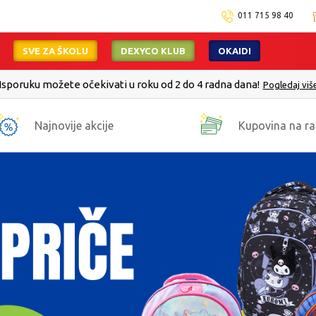
011 715 98 40
SVE ZA ŠKOLU
DEXYCO KLUB
OKAIDI
Isporuku možete očekivati u roku od 2 do 4 radna dana!
Pogledaj viš
Najnovije akcije
Kupovina na ra