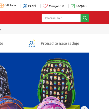
Gift lista
Profil
Korpa
0
Omiljeno
0
Pretraži sajt
e
te
Pronađite naše radnje